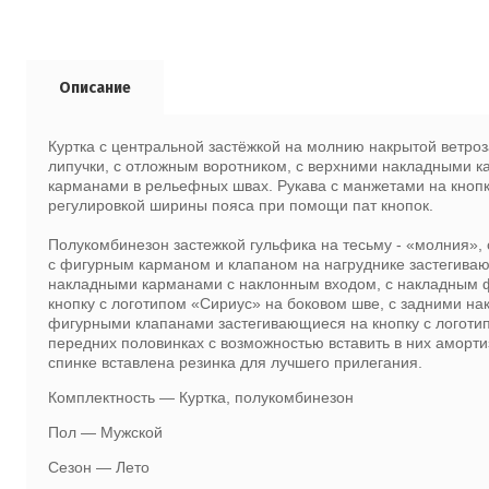
Описание
Куртка с центральной застёжкой на молнию накрытой ветро
липучки, с отложным воротником, с верхними накладными к
карманами в рельефных швах. Рукава с манжетами на кнопка
регулировкой ширины пояса при помощи пат кнопок.
Полукомбинезон застежкой гульфика на тесьму - «молния», 
с фигурным карманом и клапаном на нагруднике застегиваю
накладными карманами с наклонным входом, с накладным 
кнопку с логотипом «Сириус» на боковом шве, с задними н
фигурными клапанами застегивающиеся на кнопку с логоти
передних половинках с возможностью вставить в них аморт
спинке вставлена резинка для лучшего прилегания.
Комплектность — Куртка, полукомбинезон
Пол — Мужской
Сезон — Лето