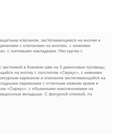
защитным клапаном, застёгивающимся на кнопки и
арманами с клапанами на кнопках, с нижними
х, с локтевыми накладками. Низ куртки с
с застежкой в боковом шве на 3 джинсовые пуговицы,
щийся на кнопку с логотипом «Сириус», с нижними
фигурным карманом и клапаном застегивающийся на
акладными карманами с отлетным нижним краем и
пом «Сириус», с объемными наколенниками на
изационные вкладыши. С фигурной спинкой, по